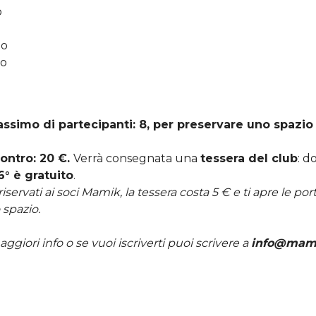
o
io
no
simo di partecipanti: 8, per preservare uno spazio
ontro: 20 €.
Verrà consegnata una
tessera del club
: d
6° è gratuito
.
riservati ai soci Mamik, la tessera costa 5 € e ti apre le port
o spazio.
ggiori info o se vuoi iscriverti puoi scrivere a
info@mami