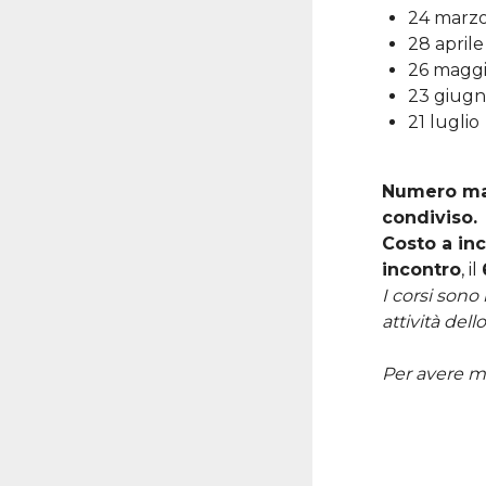
24 marz
28 aprile
26 magg
23 giug
21 luglio
Numero mas
condiviso.
Costo a inc
incontro
, il
I corsi sono 
attività dell
Per avere ma