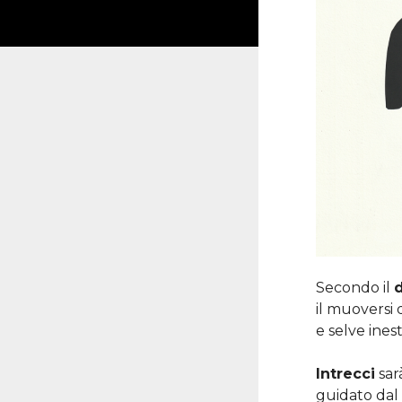
Secondo il
d
il muoversi d
e selve inest
Intrecci
sarà
guidato dal 