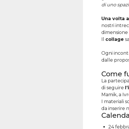
di uno spazi
Una volta 
nostri intre
dimensione 
Il
collage
sa
Ogni incont
dalle propo
Come f
La partecipa
di seguire
l
Mamik, a Ivr
I materiali 
da inserire n
Calendar
24 febbr