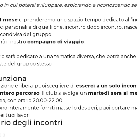
o in cui potersi sviluppare, esplorando e riconoscendo se 
al mese
ci prenderemo uno spazio-tempo dedicato all’in
cci personali e di quelli che, incontro dopo incontro, nas
condivisa del gruppo.
rà il nostro
compagno di viaggio
.
ro sarà dedicato a una tematica diversa, che potrà anche
ste del gruppo stesso.
unziona
zione è libera: puoi scegliere di
esserci a un solo incon
’intero percorso
. Il club si svolge un
martedì sera al m
ea, con orario 20.00-22.00.
sono interamente forniti ma, se lo desideri, puoi portare ma
ei tuoi lavori.
io degli incontri
aio