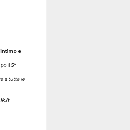
 intimo e
opo il
5°
e a tutte le
k.it