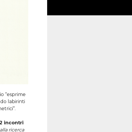
ccio “esprime
do labirinti
etrici”.
2 incontri
alla ricerca