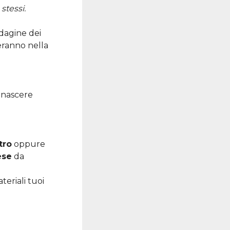
stessi.
dagine dei
ceranno nella
 nascere
tro
oppure
ese
da
teriali tuoi