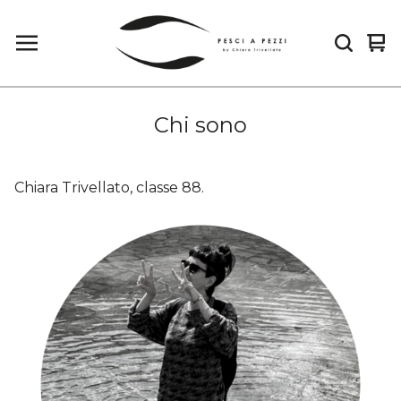
Ved
0
car
arti
Chi sono
Chiara Trivellato, classe 88.