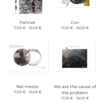
Fishnet
Con
11,00
€
- 16,00
€
11,00
€
- 16,00
€
Nel mezzo
We are the cause of
11,00
€
- 16,00
€
the problem
11,00
€
- 16,00
€