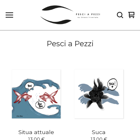
Ved
0
car
arti
Pesci a Pezzi
Situa attuale
Suca
13,00
€
13,00
€