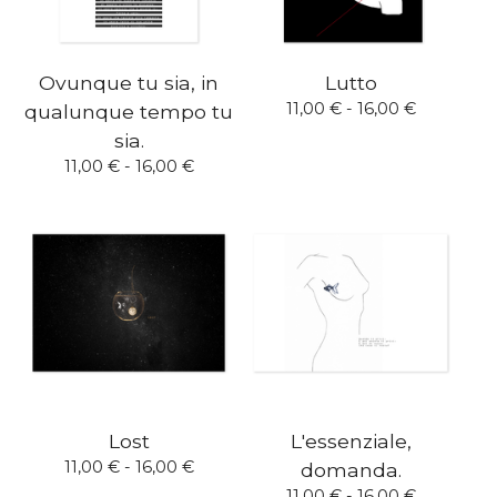
Ovunque tu sia, in
Lutto
11,00
€
- 16,00
€
qualunque tempo tu
sia.
11,00
€
- 16,00
€
Lost
L'essenziale,
11,00
€
- 16,00
€
domanda.
11,00
€
- 16,00
€